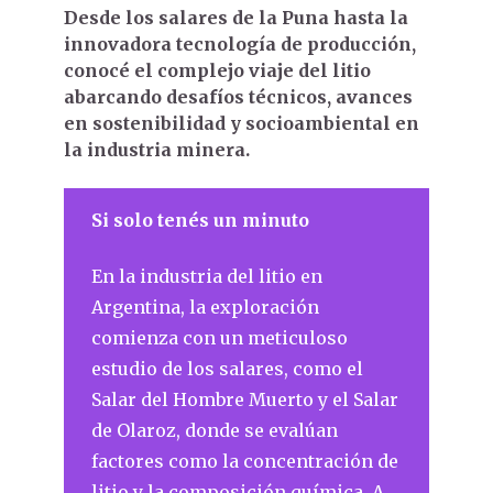
Desde los salares de la Puna hasta la
innovadora tecnología de producción,
conocé el complejo viaje del litio
abarcando desafíos técnicos, avances
en sostenibilidad y socioambiental en
la industria minera.
Si solo tenés un minuto
En la industria del litio en
Argentina, la exploración
comienza con un meticuloso
estudio de los salares, como el
Salar del Hombre Muerto y el Salar
de Olaroz, donde se evalúan
factores como la concentración de
litio y la composición química. A