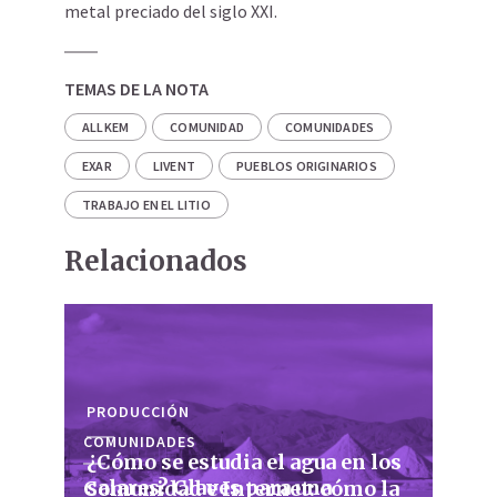
metal preciado del siglo XXI.
TEMAS DE LA NOTA
ALLKEM
COMUNIDAD
COMUNIDADES
EXAR
LIVENT
PUEBLOS ORIGINARIOS
TRABAJO EN EL LITIO
Relacionados
PRODUCCIÓN
COMUNIDADES
¿Cómo se estudia el agua en los
salares? Claves para una
Comunidad e Internet: cómo la