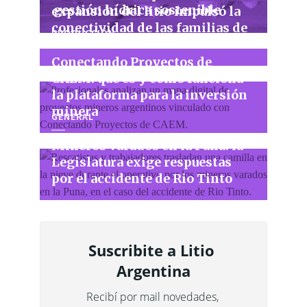
gestión hídrica sostenible
expansión del litio impulsó la
conectividad de las familias de
PRODUCCIÓN
la Puna
Conectando Proyectos de
CAEM: qué es y cómo funciona
la plataforma para la inversión
minera
GENERAL
Mineros varados en la Puna: la
Legislatura exige respuestas
por el accidente de Rio Tinto
Suscribite a Litio 
Argentina
Recibí por mail novedades, 