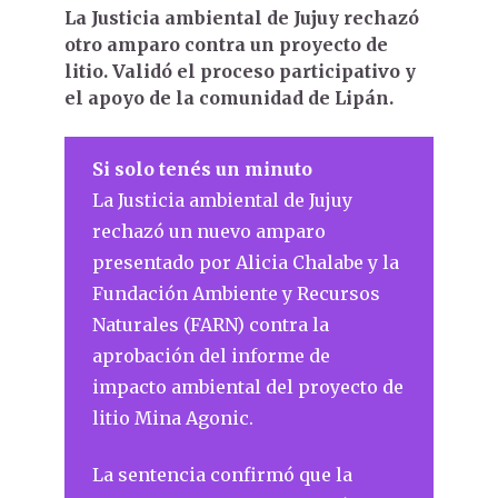
La Justicia ambiental de Jujuy rechazó
otro amparo contra un proyecto de
litio. Validó el proceso participativo y
el apoyo de la comunidad de Lipán.
Si solo tenés un minuto
La Justicia ambiental de Jujuy
rechazó un nuevo amparo
presentado por Alicia Chalabe y la
Fundación Ambiente y Recursos
Naturales (FARN) contra la
aprobación del informe de
impacto ambiental del proyecto de
litio Mina Agonic.
La sentencia confirmó que la