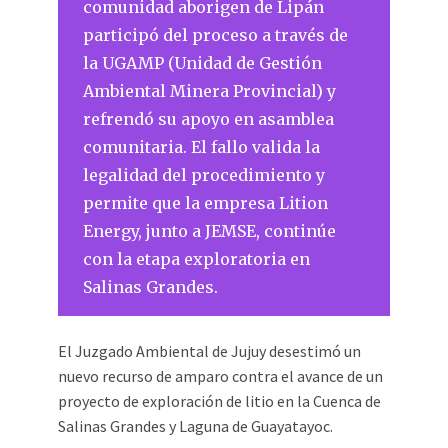
comunidad aborigen de Lipán
participó del proceso a través de
la UGAMP (Unidad de Gestión
Ambiental Minera Provincial)
y
refrendó su apoyo en asamblea
comunitaria
. El fallo valida la
legalidad del procedimiento y
permite que la empresa Lition
Energy, junto a JEMSE, continúe
con la etapa exploratoria en
Salinas Grandes.
El Juzgado Ambiental de Jujuy desestimó un
nuevo recurso de amparo contra el avance de un
proyecto de exploración de litio en la Cuenca de
Salinas Grandes y Laguna de Guayatayoc.