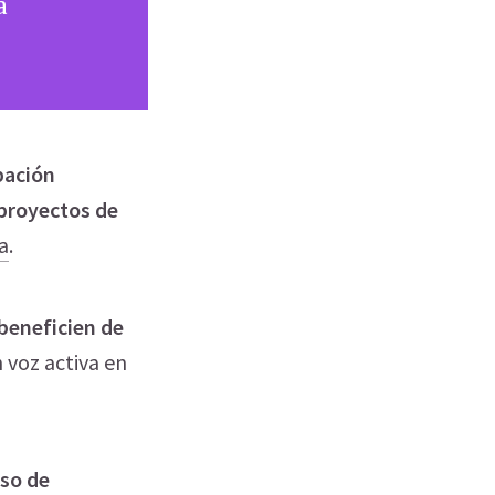
a
pación
 proyectos de
a
.
beneficien de
 voz activa en
so de