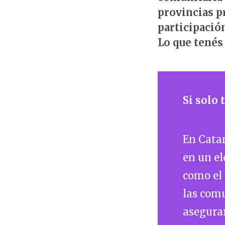
provincias p
participació
Lo que tenés 
Si solo
En Catam
en un el
como el 
las comu
asegurar