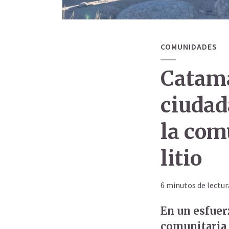
COMUNIDADES
Catama
ciudad
la com
litio
6 minutos de lectur
En un esfuer
comunitaria 