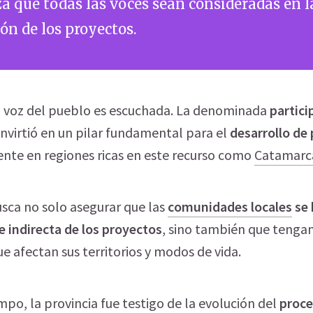
a que todas las voces sean consideradas en l
ón de los proyectos.
la voz del pueblo es escuchada. La denominada
partici
onvirtió en un pilar fundamental para el
desarrollo de
ente en regiones ricas en este recurso como
Catamarc
sca no solo asegurar que las
comunidades locales
se 
e indirecta de los proyectos
, sino también que tengan
ue afectan sus territorios y modos de vida.
mpo, la provincia fue testigo de la evolución del
proce