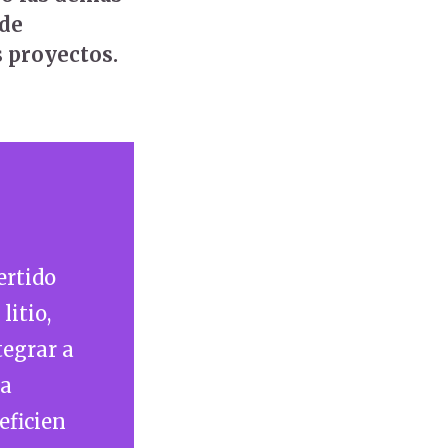
 de
s proyectos.
ertido
litio,
tegrar a
ra
eficien