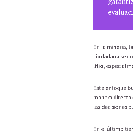
garantiz
evaluaci
En la minería, 
ciudadana
se c
litio
, especialm
Este enfoque bu
manera directa 
las decisiones q
En el último tie