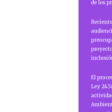
de los p
Reciente
audienci
preocupa
proyecto
inclusió
El proce
Ley 24.5
activida
Ambient