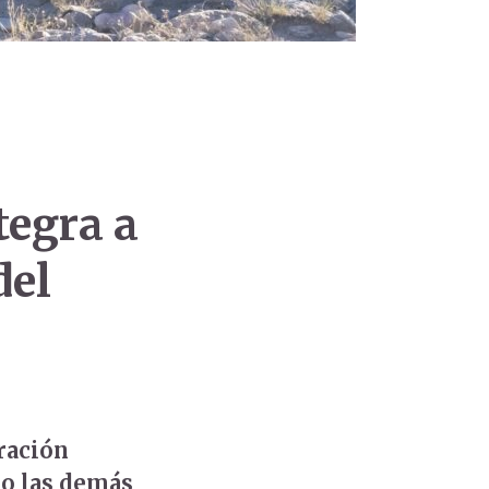
tegra a
del
ración
mo las demás