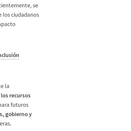
cientemente, se
e los ciudadanos
mpacto
nclusión
e la
 los recursos
para futuros
s, gobierno y
eras.