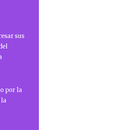
y
resar sus
del
a
o por la
 la