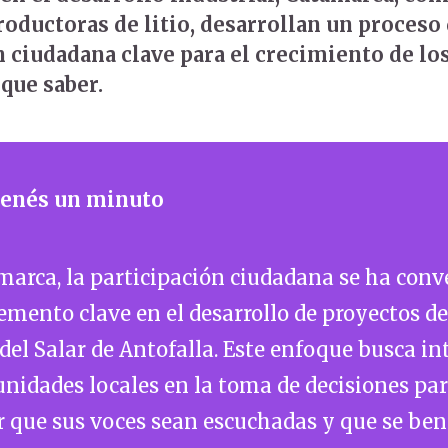
roductoras de litio, desarrollan un proceso
n ciudadana clave para el crecimiento de lo
que saber.
 tenés un minuto
arca, la participación ciudadana se ha conv
emento clave en el desarrollo de proyectos de 
del Salar de Antofalla. Este enfoque busca in
nidades locales en la toma de decisiones pa
 que sus voces sean escuchadas y que se ben