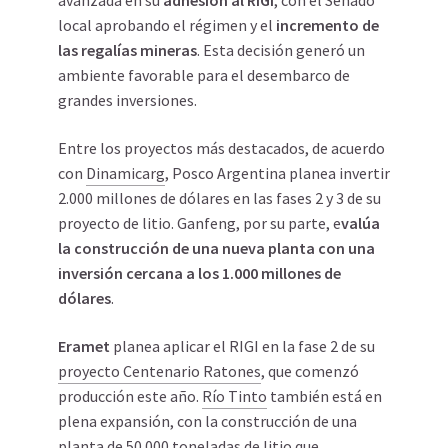
avanzada en su
adhesión al RIGI
, con el Senado
local aprobando el régimen y el
incremento de
las regalías mineras
. Esta decisión generó un
ambiente favorable para el desembarco de
grandes inversiones.
Entre los proyectos más destacados, de acuerdo
con
Dinamicarg
, Posco Argentina planea invertir
2.000 millones de dólares en las fases 2 y 3 de su
proyecto de litio. Ganfeng, por su parte, e
valúa
la construcción de una nueva planta con una
inversión cercana a los 1.000 millones de
dólares
.
Eramet
planea aplicar el RIGI en la fase 2 de su
proyecto Centenario Ratones
, que comenzó
producción este año.
Río Tinto
también está en
plena expansión, con la construcción de una
planta de 50.000 toneladas de litio que