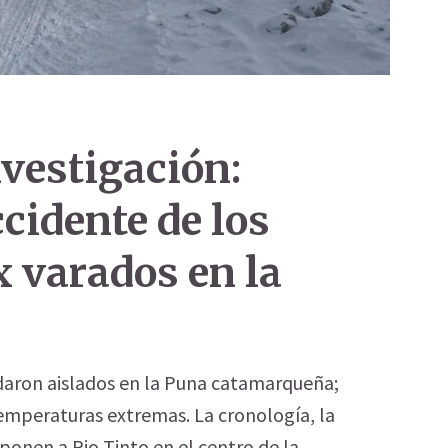
nvestigación:
ccidente de los
 varados en la
daron aislados en la Puna catamarqueña;
emperaturas extremas. La cronología, la
ponen a Rio Tinto en el centro de la