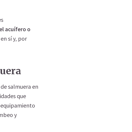
es
l acuífero o
o
en sí y, por
muera
n de salmuera en
vidades que
el equipamiento
ombeo y