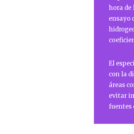
hora de 
ensayo 
hidrogeo
coeficie
El espec
con la d
áreas co
evitar i
fuentes 