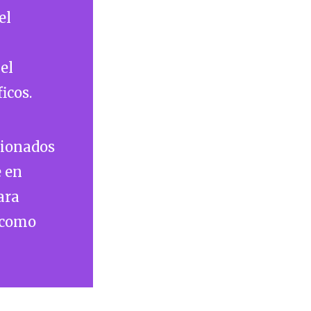
el
el
icos.
cionados
e en
ara
 como