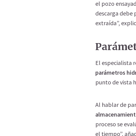
el pozo ensayado
descarga debe p
extraída”, expli
Parámet
El especialista 
parámetros hid
punto de vista h
Al hablar de par
almacenamiento,
proceso se evalú
el tiempo”, aña