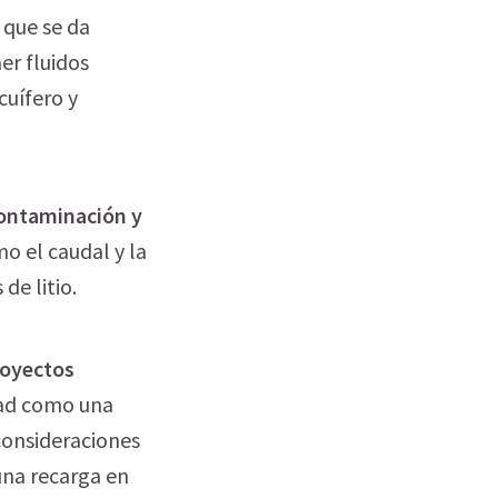
 que se da
er fluidos
cuífero y
contaminación y
mo el caudal y la
de litio.
royectos
idad como una
 consideraciones
una recarga en