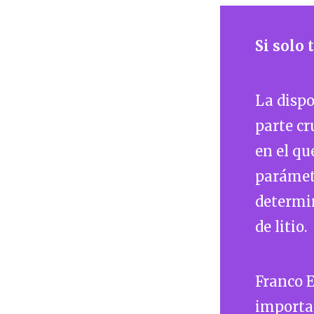
Si solo
La disp
parte cr
en el qu
parámetr
determin
de litio.
Franco E
importan