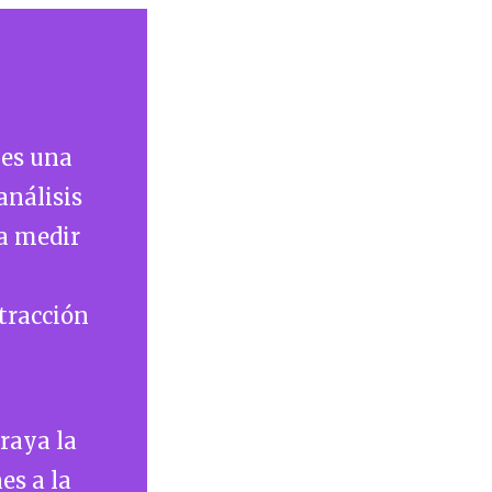
 es una
análisis
ra medir
xtracción
raya la
es a la