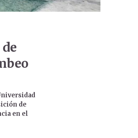
 de
ombeo
Universidad
ición de
cia en el