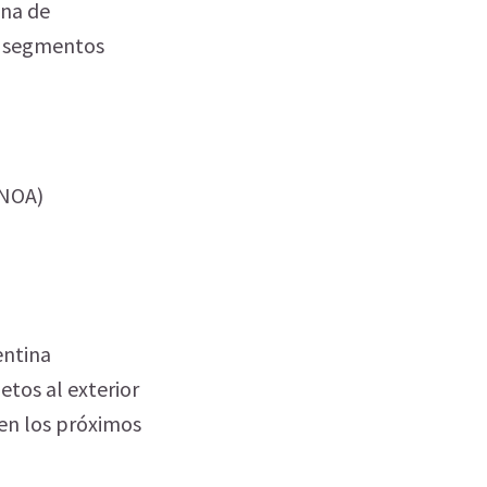
ana de
s segmentos
(NOA)
entina
etos al exterior
 en los próximos