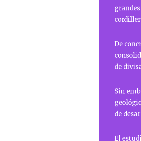
grandes 
cordille
De concr
consoli
de divis
Sin emba
geológic
de desar
El estud