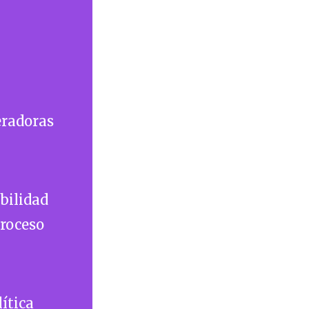
n
eradoras
bilidad
proceso
lítica