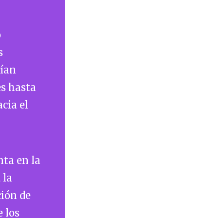
o
s
rían
es hasta
cia el
ta en la
 la
ción de
e los