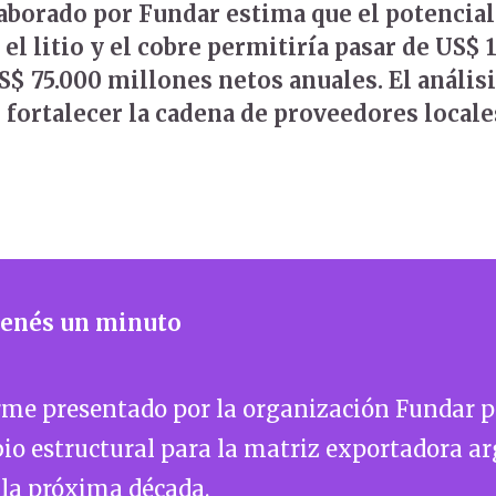
laborado por Fundar estima que el potencia
el litio y el cobre permitiría pasar de US$ 
$ 75.000 millones netos anuales. El análisi
 fortalecer la cadena de proveedores locale
 tenés un minuto
rme presentado por la organización Fundar p
o estructural para la matriz exportadora a
 la próxima década.