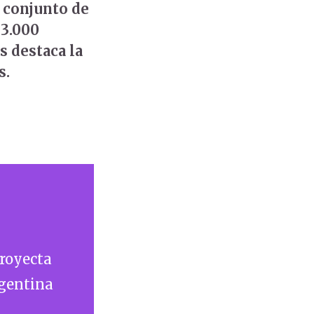
l conjunto de
13.000
s destaca la
s.
royecta
rgentina