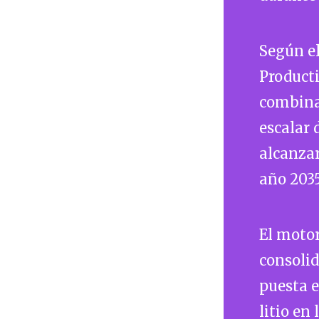
Según e
Producti
combinad
escalar 
alcanzar
año 2035
El motor
consolid
puesta e
litio en