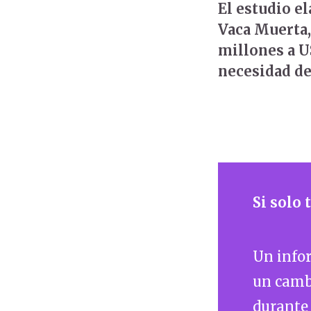
El estudio e
Vaca Muerta, 
millones a US
necesidad de
Si solo
Un info
un cambi
durante