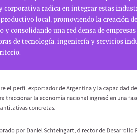
y corporativa radica en integrar estas indust
o productivo local, promoviendo la creación 
do y consolidando una red densa de empresas
ras de tecnología, ingeniería y servicios ind
ritorio.
re el perfil exportador de Argentina y la capacidad de
ra traccionar la economía nacional ingresó en una fas
antitativas concretas.
orado por Daniel Schteingart, director de Desarrollo 