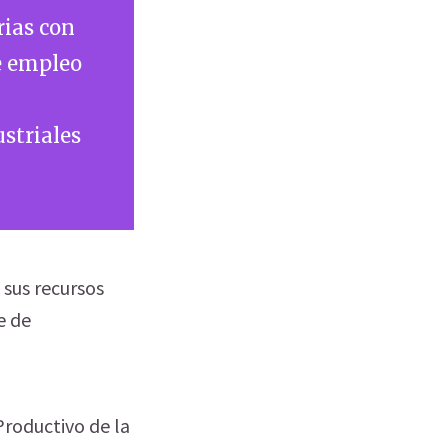
rias con
de empleo
ustriales
 sus recursos
e de
Productivo de la