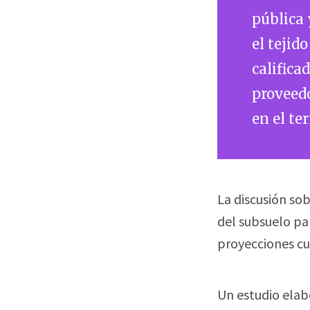
pública 
el tejid
califica
proveedo
en el ter
La discusión sob
del subsuelo pa
proyecciones cu
Un estudio elab