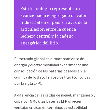
Esta tecnología representa un
avance hacia el agregado de valor
industrial en el país a través de la
articulación entre la cuenca
lechera central y la cadena
energética del litio.
El mercado global de almacenamiento de
energía y electromovilidad experimenta una
consolidación de las baterías basadas en la
química de fosfato ferroso de litio (conocidas
por la sigla LFP).
A diferencia de las celdas de níquel, manganeso y
cobalto (NMC), las baterías LFP ofrecen
ventajas críticas en términos de estabilidad