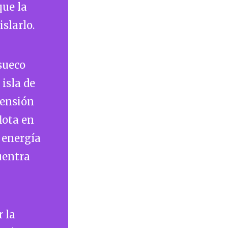
que la
slarlo.
sueco
isla de
rensión
lota en
 energía
uentra
 la