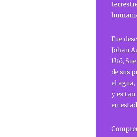
terrestr
humanida
Fue desc
Johan Au
Utö, Sue
de sus p
el agua
y es tan
en estad
Comprend