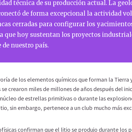
dad técnica de su producción actual. La geol
onectó de forma excepcional la actividad vo
cas cerradas para configurar los yacimiento
 que hoy sustentan los proyectos industrial
 de nuestro país.
ría de los elementos químicos que forman la Tierra 
 se crearon miles de millones de años después del inic
núcleo de estrellas primitivas o durante las explosion
litio, sin embargo, pertenece a un club mucho más exc
ofísicas confirman que el litio se produjo durante los 