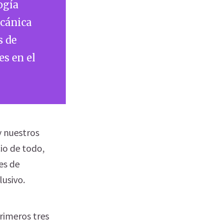
ogía
lcánica
s de
es en el
y nuestros
io de todo,
es de
lusivo.
primeros tres