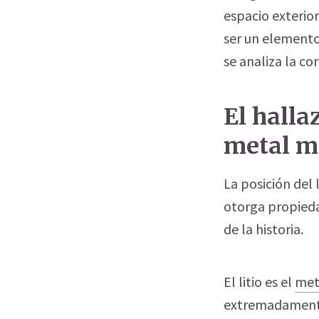
espacio exterior
ser un element
se analiza la co
El halla
metal m
La posición del 
otorga propieda
de la historia.
El litio es el
met
extremadamente i