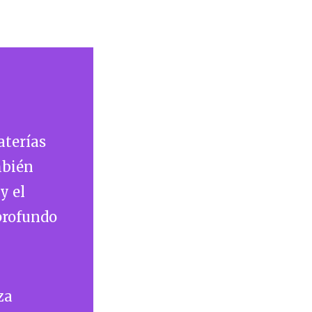
aterías
mbién
y el
 profundo
za