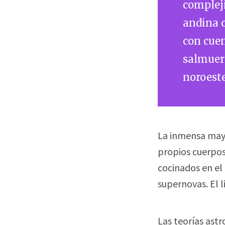
compleji
andina c
con cuen
salmuera
noroeste
La inmensa mayo
propios cuerpos
cocinados en el 
supernovas. El 
Las teorías astr