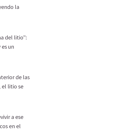
yendo la
 del litio”:
 es un
terior de las
l litio se
ivir a ese
cos en el