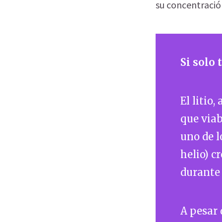
su concentración
Si solo
El litio
que viab
uno de l
helio) c
durante 
A pesar 