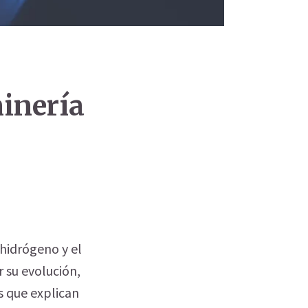
minería
 hidrógeno y el
r su evolución,
s que explican