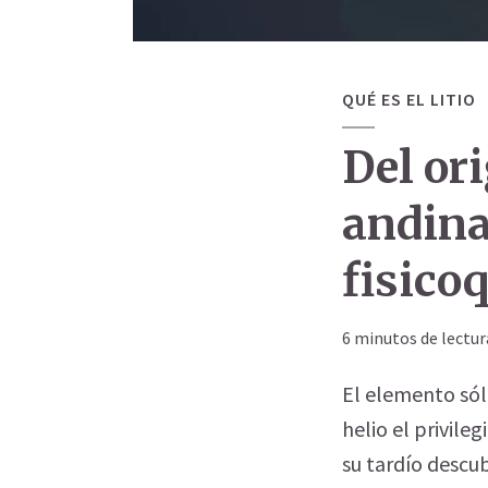
QUÉ ES EL LITIO
Del or
andina
fisicoq
6 minutos de lectur
El elemento sól
helio el privile
su tardío descu