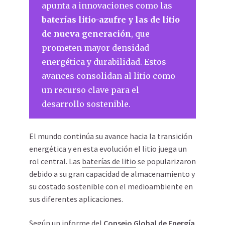
apunta a innovaciones como las
baterías litio-azufre y las de litio
de nueva generación
, que
prometen mayor densidad
energética y durabilidad. Estos
avances consolidan al litio como
un recurso clave para el
desarrollo sostenible.
El mundo continúa su avance hacia la transición
energética y en esta evolución el litio juega un
rol central. Las
baterías de litio
se popularizaron
debido a su gran capacidad de almacenamiento y
su costado sostenible con el medioambiente en
sus diferentes aplicaciones.
Según un informe del
Consejo Global de Energía