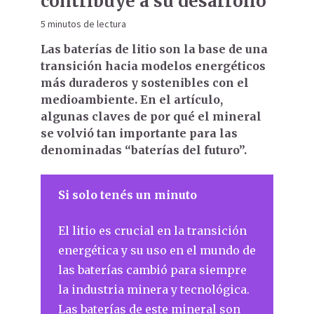
contribuye a su desarrollo
5 minutos de lectura
Las baterías de litio son la base de una
transición hacia modelos energéticos
más duraderos y sostenibles con el
medioambiente. En el artículo,
algunas claves de por qué el mineral
se volvió tan importante para las
denominadas “baterías del futuro”.
Si solo tenés un minuto
El litio es crucial en la transición
energética y su uso en el mundo de
las baterías cambió para siempre
la industria minera y tecnológica.
Las baterías de este mineral son