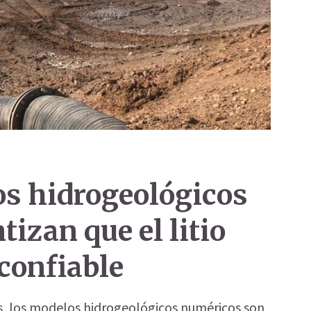
s hidrogeológicos
izan que el litio
 confiable
as, los modelos hidrogeológicos numéricos son