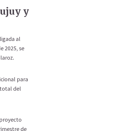
Jujuy y
ligada al
de 2025, se
Olaroz.
icional para
total del
 proyecto
rimestre de