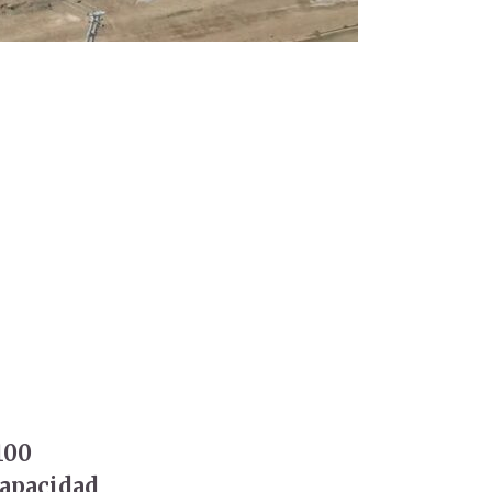
100
capacidad