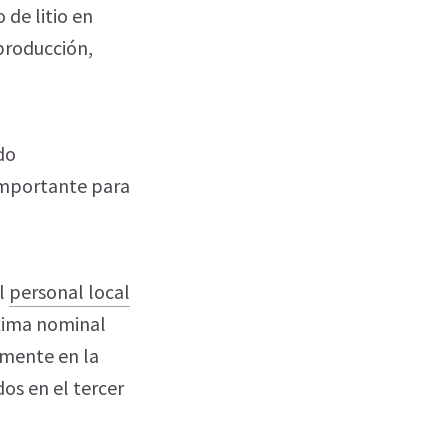
 de litio en
 producción,
do
 importante para
el
personal local
xima nominal
tamente en la
dos en el tercer