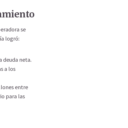
amiento
operadora se
ía logró:
a deuda neta.
s a los
llones entre
io para las