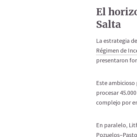
El horiz
Salta
La estrategia d
Régimen de Ince
presentaron fo
Este ambicioso 
procesar 45.000 
complejo por en
En paralelo, Li
Pozuelos–Pastos