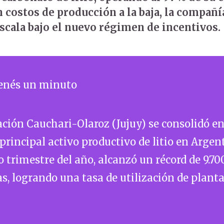
 costos de producción a la baja, la compañí
escala bajo el nuevo régimen de incentivos.
tenés un minuto
ción Cauchari-Olaroz (Jujuy) se consolidó e
principal activo productivo de litio en Argen
o trimestre del año, alcanzó un récord de 9.70
s, logrando una tasa de utilización de planta