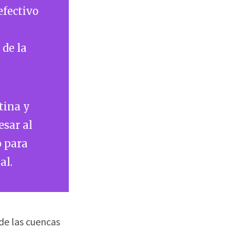
efectivo
 de la
tina y
esar al
o para
al.
 de las cuencas