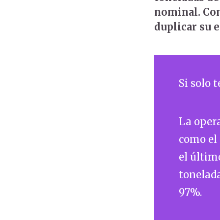
nominal. Con
duplicar su 
Si solo 
La opera
como el 
el últim
tonelada
97%.