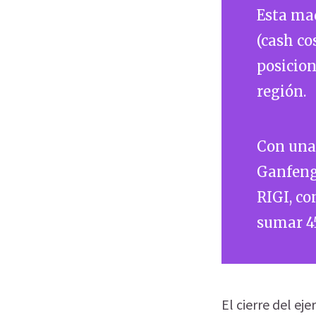
Esta mad
(cash co
posicion
región.
Con una 
Ganfeng 
RIGI, co
sumar 45
El cierre del ej