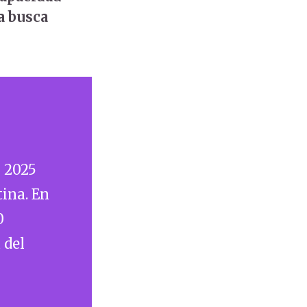
a busca
n 2025
tina. En
0
 del