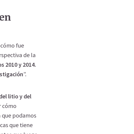
 en
a cómo fue
rspectiva de la
os 2010 y 2014.
estigación
”.
l litio y del
er cómo
ra que podamos
icas que tiene