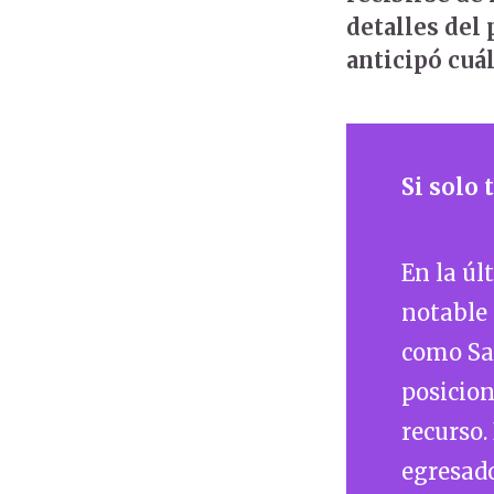
detalles del 
anticipó cuál
Si solo
En la ú
notable 
como Sal
posicion
recurso.
egresado