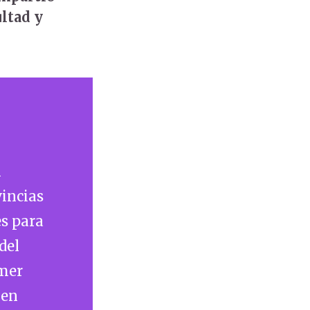
ultad y
n
vincias
es para
del
imer
 en