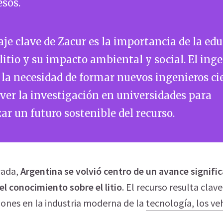
esos.
je clave de Zacur es la importancia de la ed
 litio y su impacto ambiental y social. El ing
la necesidad de formar nuevos ingenieros cie
er la investigación en universidades para
ar un futuro sostenible del recurso.
cada,
Argentina se volvió centro de un avance signific
el conocimiento sobre el litio
. El recurso resulta clav
iones en la industria moderna de la
tecnología, los veh