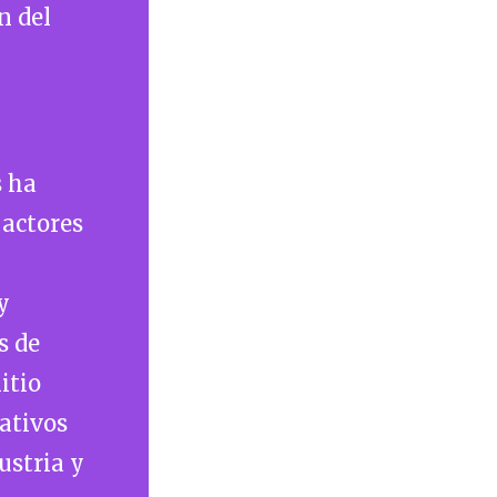
n del
s ha
 actores
y
s de
itio
ativos
ustria y