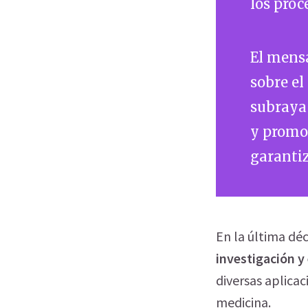
los proc
El mensa
sobre el
subraya 
y promov
garantiz
En la última dé
investigación y 
diversas aplicac
medicina
.