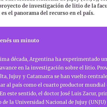
proyecto de investigación de litio de la fac
 es el panorama del recurso en el país.
 tenés un minuto
ltima década, Argentina ha experimentado u
avance en la investigación sobre el litio. Pro
ta, Jujuy y Catamarca se han vuelto central
ar al país como el cuarto productor mundial 
 En este sentido, el doctor José Luis Zacur, pr
 de la Universidad Nacional de Jujuy (UNJU)