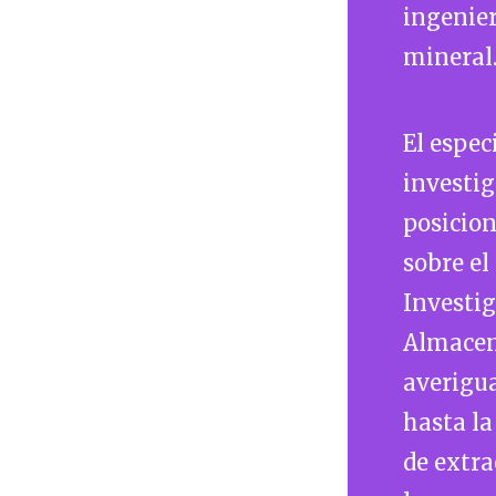
ingenier
mineral
El espec
investig
posicion
sobre el
Investig
Almacen
averigua
hasta l
de extra