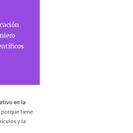
ucación
eniero
ntíficos
ativo en la
e porque tiene
ículos y la