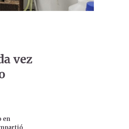
da vez
o
o en
ompartió