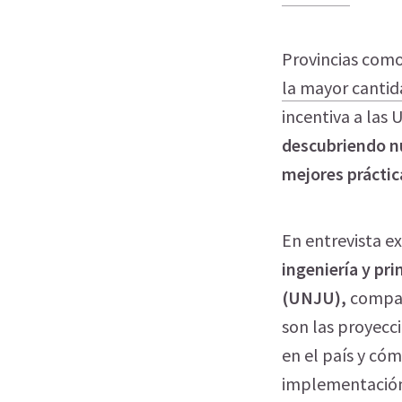
Provincias como
la mayor canti
incentiva a las 
descubriendo n
mejores prácti
En entrevista ex
ingeniería y pri
(UNJU),
compart
son las proyecc
en el país y có
implementació